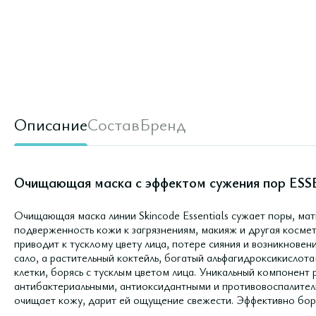
Описание
Состав
Бренд
Очищающая маска с эффектом сужения пор ESSE
Очищающая маска линии Skincode Essentials сужает поры, мат
подверженность кожи к загрязнениям, макияж и другая космети
приводит к тусклому цвету лица, потере сияния и возникнове
сало, а растительный коктейль, богатый альфагидроксикисл
клетки, борясь с тусклым цветом лица. Уникальный компонент
антибактериальными, антиоксидантными и противовоспалител
очищает кожу, дарит ей ощущение свежести. Эффективно бор