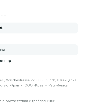
ODE
ий
ая
е пор
AG, Walchestrasse 27, 8006 Zurich, Швейцария.
стью «Кравт» (ООО «Кравт») Республика
е в соответствии с требованиями