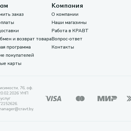
там
Компания
мить заказ
О компании
оплаты
Наши магазины
доставки
Работа в КРАВТ
обмен и возврат товара
Вопрос-ответ
ая программа
Контакты
е покупателей
ые карты
исимости, 76, оф.
20.02.2026 УНП
 услуг
72152626.
manager@cravt.by.