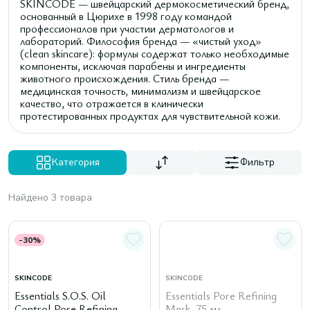
SKINCODE — швейцарский дермокосметический бренд,
основанный в Цюрихе в 1998 году командой
профессионалов при участии дерматологов и
лабораторий. Философия бренда — «чистый уход»
(clean skincare): формулы содержат только необходимые
компоненты, исключая парабены и ингредиенты
животного происхождения. Стиль бренда —
медицинская точность, минимализм и швейцарское
качество, что отражается в клинически
протестированных продуктах для чувствительной кожи.
Категория
Фильтр
Найдено 3 товара
-30%
SKINCODE
SKINCODE
Essentials S.O.S. Oil
Essentials Pore Refining
Control Pore Refining
Mask, 75 мл