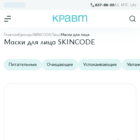
637-88-99
A1, МТС, Life
Главная
Бренды
SKINCODE
Лицо
Маски для лица
Маски для лица SKINCODE
Питательные
Очищающие
Успокаивающие
Увла