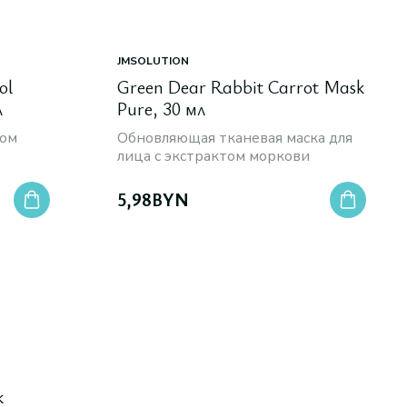
JMSOLUTION
ol
Green Dear Rabbit Carrot Mask
л
Pure, 30 мл
том
Обновляющая тканевая маска для
лица с экстрактом моркови
5,98
BYN
k