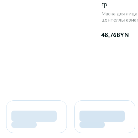
гр
Маска для лица
центеллы азиа
48,76
BYN