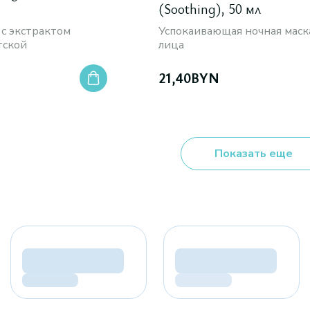
(Soothing), 50 мл
 с экстрактом
Успокаивающая ночная маск
тской
лица
21,40
BYN
Показать еще