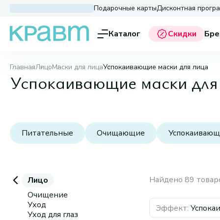
Подарочные карты
Дисконтная прогр
Каталог
Скидки
Бре
Главная
Лицо
Маски для лица
Успокаивающие маски для лица
Успокаивающие маски для
Питательные
Очищающие
Успокаивающ
Найдено 89 товар
Лицо
Очищение
Уход
Эффект
:
Успока
Уход для глаз