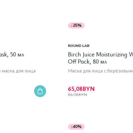
-25%
ROUND LAB
ask, 50 мл
Birch Juice Moisturizing 
Off Pack, 80 мл
 маска для лица
Маска для лица с берёзовым
65,08
BYN
86,78
BYN
-40%