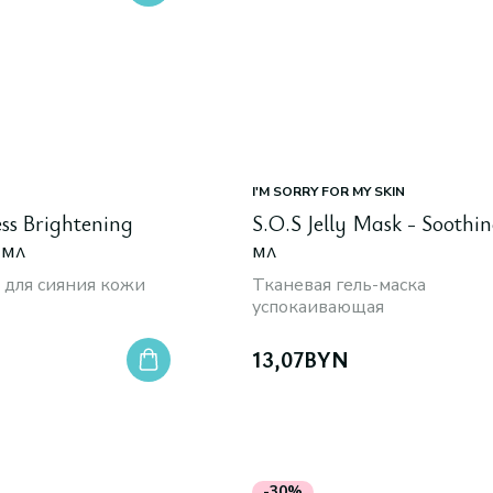
I'M SORRY FOR MY SKIN
s Brightening
S.O.S Jelly Mask - Soothin
 мл
мл
 для сияния кожи
Тканевая гель-маска
успокаивающая
13,07
BYN
-30%