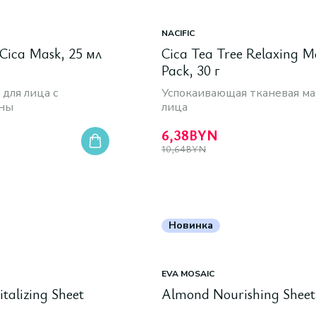
NACIFIC
Cica Mask, 25 мл
Cica Tea Tree Relaxing M
Pack, 30 г
 для лица с
Успокаивающая тканевая ма
сны
лица
6,38
BYN
10,64
BYN
Новинка
EVA MOSAIC
talizing Sheet
Almond Nourishing Shee