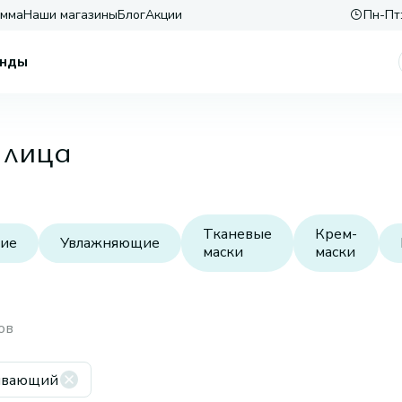
амма
Наши магазины
Блог
Акции
Пн-Пт:
нды
 лица
Тканевые
Крем-
ие
Увлажняющие
маски
маски
ов
ивающий