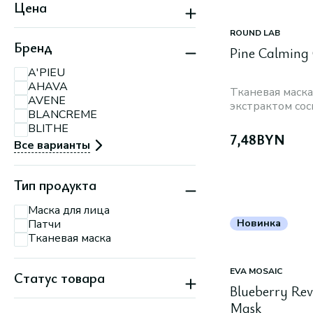
Цена
пересечение ул.
Мирошниченко и
МКАД
ROUND LAB
Минск, пр-т
Бренд
Pine Calming 
Партизанский, 150А
Минск, пр-т
A'PIEU
Партизанский, 79
AHAVA
Минск, ул.
Тканевая маска
П.Мстиславца, 11
AVENE
экстрактом со
Минск, ул. Притыцкого,
BLANCREME
156
BLITHE
Минск, ул. Тимирязева,
7,48
BYN
74 А
Все варианты
Тип продукта
Маска для лица
Патчи
Новинка
Тканевая маска
EVA MOSAIC
Статус товара
Blueberry Revi
Новинка
Mask