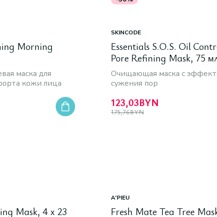
SKINCODE
ming Morning
Essentials S.O.S. Oil Contr
Pore Refining Mask, 75 м
вая маска для
Очищающая маска с эффек
форта кожи лица
сужения пор
123,03
BYN
175,76
BYN
A'PIEU
ing Mask, 4 x 23
Fresh Mate Tea Tree Mas