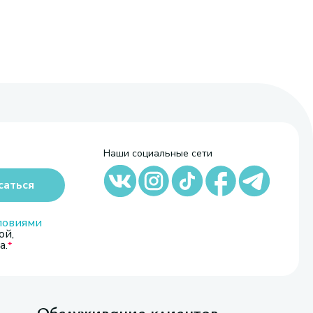
Наши социальные сети
саться
ловиями
ой,
а.
Обслуживание клиентов