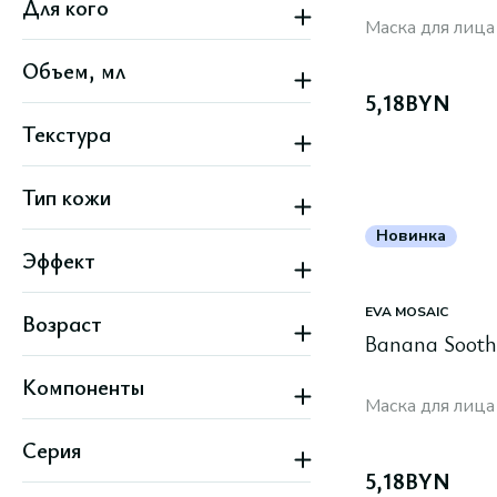
Для кого
Скидка
Маска для лица
Женский
Объем, мл
Унисекс
5,18
BYN
Текстура
Гелевая
Тип кожи
Кремовая
Плотная
Все типы кожи
Новинка
Эффект
Жирная
Зрелая
Антивозрастной
Комбинированная
EVA MOSAIC
Возраст
Антиоксидантный
Нормальная
Banana Sooth
Восстановление
Все варианты
14+
Гладкость
Компоненты
20+
Детокс
Маска для лица
Все варианты
LHA-кислоты
Серия
Авокадо
Аденозин
5,18
BYN
1025 Dokdo (Round Lab)
Аллантоин