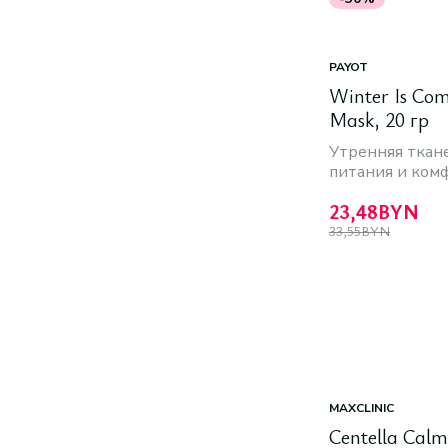
PAYOT
Winter Is Co
Mask, 20 гр
Утренняя ткане
питания и ком
23,48
BYN
33,55
BYN
MAXCLINIC
Centella Calm