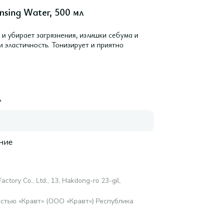
sing Water, 500 мл
 убирает загрязнения, излишки себума и
 эластичность. Тонизирует и приятно
A
ние
actory Co., Ltd., 13, Hakdong-ro 23-gil,
стью «Кравт» (ООО «Кравт») Республика