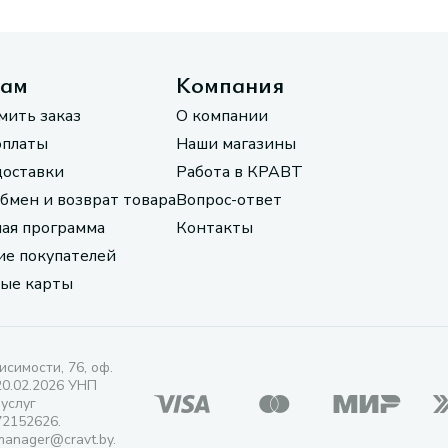
там
Компания
мить заказ
О компании
оплаты
Наши магазины
доставки
Работа в КРАВТ
обмен и возврат товара
Вопрос-ответ
ая программа
Контакты
е покупателей
ые карты
исимости, 76, оф.
20.02.2026 УНП
 услуг
72152626.
manager@cravt.by.