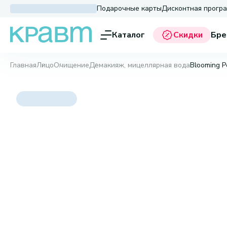
Подарочные карты
Дисконтная прогр
Каталог
Скидки
Бре
Главная
Лицо
Очищение
Демакияж, мицеллярная вода
Blooming P