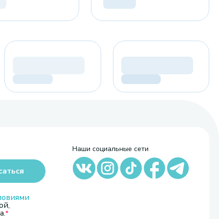
Наши социальные сети
саться
ловиями
ой,
а.