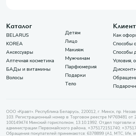
Каталог
Клиен
Детям
BELARUS
Как офор
Лицо
KOREA
Способы 
Макияж
Аксессуары
Способы 
Мужчинам
Аптечная косметика
Условия, 
Парфюмерия
БАДы и витамины
Дисконтн
Подарки
Волосы
Обращени
Тело
Подарочн
ООО «Кравт». Республика Беларусь, 220012, г. Минск, пр. Незав
103. Регистрационный номер в Торговом реестре №769481 от 
100149474 Минский горисполком, 13.10.1992. Отдел торговли и
администрации Первомайского района, +375172151740; +3751
Обращения покупателей принимаются: 6378899 (А1, МТС, life, i