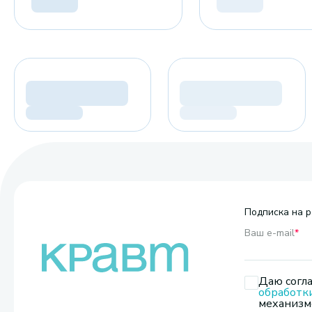
Подписка на р
Ваш e-mail
*
Даю согла
обработк
механизмо