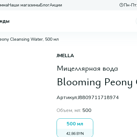
амма
Наши магазины
Блог
Акции
Пн-Пт:
нды
eony Cleansing Water, 500 мл
JMELLA
Мицеллярная вода
Blooming Peony 
Артикул:
J8809711718974
Объем, мл
:
500
500 мл
42,86 BYN