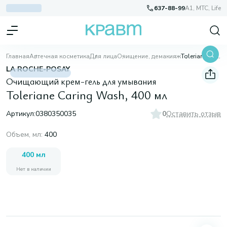
637-88-99
A1, МТС, Life
Главная
Аптечная косметика
Для лица
Очищение, демакияж
Toleriane Caring Wash, 400 мл
LA ROCHE-POSAY
Очищающий крем-гель для умывания
Toleriane Caring Wash, 400 мл
Артикул:
0380350035
0
Оставить отзыв
Объем, мл
:
400
400 мл
Нет в наличии