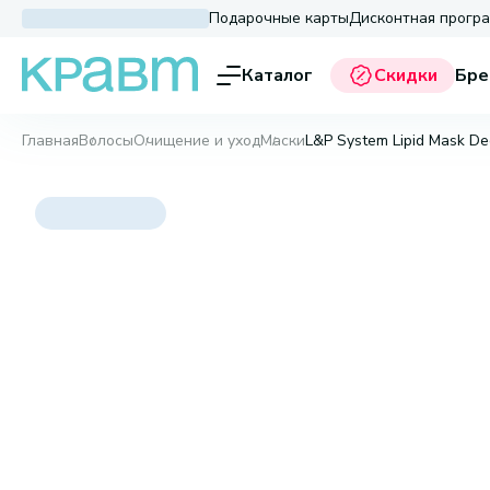
Подарочные карты
Дисконтная прогр
Каталог
Скидки
Бре
Главная
Волосы
Очищение и уход
Маски
L&P System Lipid Mask De