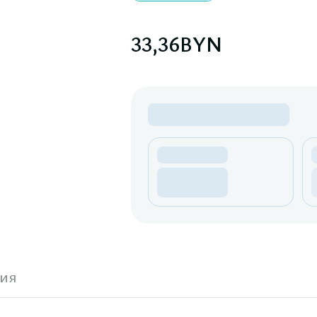
33,36
BYN
ия