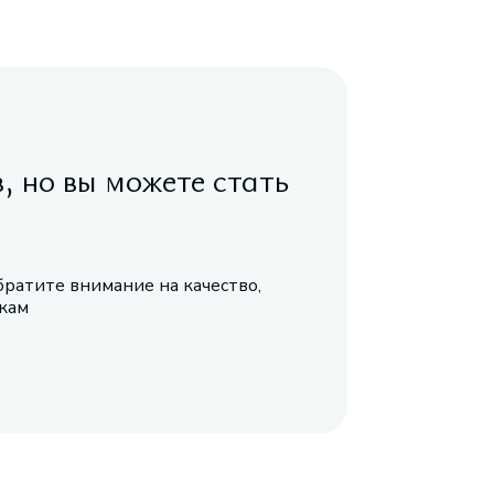
в, но вы можете стать
братите внимание на качество,
икам