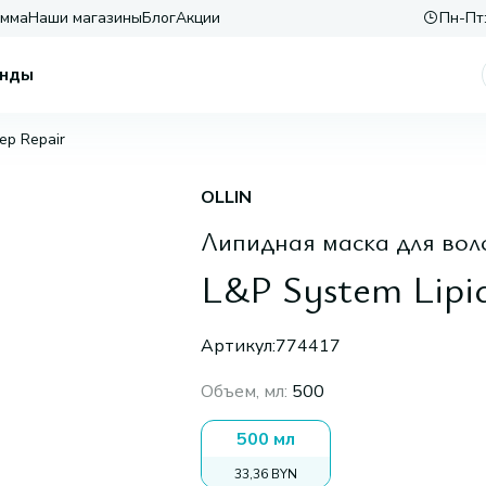
амма
Наши магазины
Блог
Акции
Пн-Пт:
нды
ep Repair
OLLIN
Липидная маска для вол
L&P System Lipi
Артикул:
774417
Объем, мл
:
500
500 мл
33,36 BYN