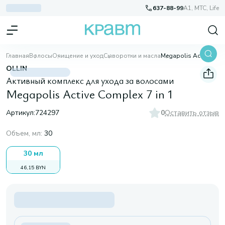
637-88-99
A1, МТС, Life
Главная
Волосы
Очищение и уход
Сыворотки и масла
Megapolis Active Complex 7 in 1
OLLIN
Активный комплекс для ухода за волосами
Megapolis Active Complex 7 in 1
Артикул:
724297
0
Оставить отзыв
Объем, мл
:
30
30 мл
46,15 BYN