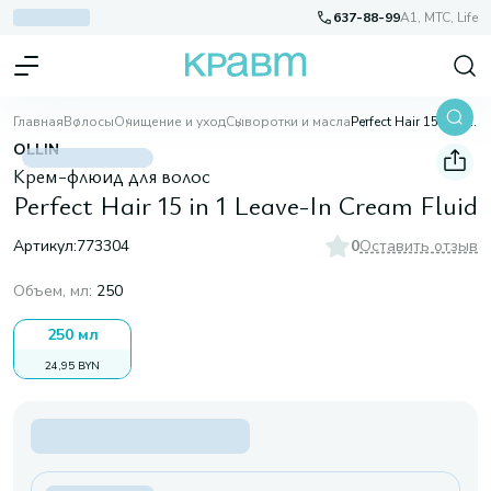
637-88-99
A1, МТС, Life
Главная
Волосы
Очищение и уход
Сыворотки и масла
Perfect Hair 15 in 1 Leave-In Cream Fluid
OLLIN
Крем-флюид для волос
Perfect Hair 15 in 1 Leave-In Cream Fluid
Артикул:
773304
0
Оставить отзыв
Объем, мл
:
250
250 мл
24,95 BYN