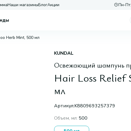
амма
Наши магазины
Блог
Акции
Пн-Пт:
нды
poo Herb Mint, 500 мл
KUNDAL
Освежающий шампунь пр
Hair Loss Relie
мл
Артикул:
K8809693257379
Объем, мл
:
500