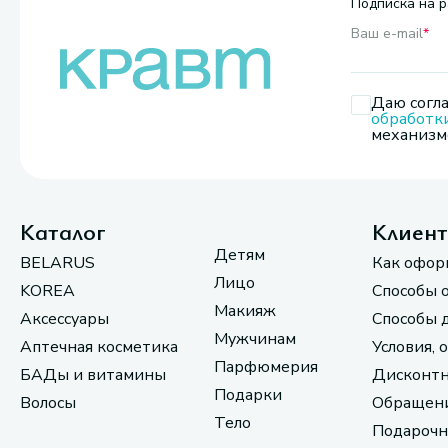
Подписка на р
Ваш e-mail
*
Даю согла
обработк
механизмо
Каталог
Клиен
Детям
BELARUS
Как офор
Лицо
KOREA
Способы 
Макияж
Аксессуары
Способы 
Мужчинам
Аптечная косметика
Условия, 
Парфюмерия
БАДы и витамины
Дисконтн
Подарки
Волосы
Обращени
Тело
Подарочн