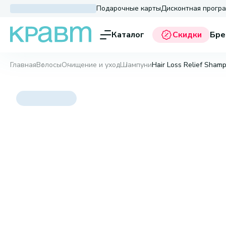
Подарочные карты
Дисконтная прогр
Каталог
Скидки
Бре
Главная
Волосы
Очищение и уход
Шампуни
Hair Loss Relief Sham