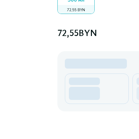
500 мл
72,55 BYN
72,55
BYN