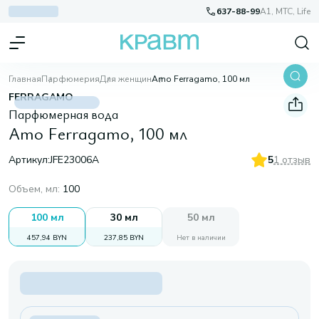
637-88-99
A1, МТС, Life
Главная
Парфюмерия
Для женщин
Amo Ferragamo, 100 мл
FERRAGAMO
Парфюмерная вода
Amo Ferragamo, 100 мл
Артикул:
JFE23006A
5
1 отзыв
Объем, мл
:
100
100 мл
30 мл
50 мл
457,94 BYN
237,85 BYN
Нет в наличии