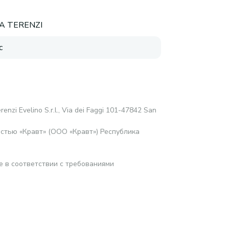
A TERENZI
с
renzi Evelino S.r.l., Via dei Faggi 101-47842 San
стью «Кравт» (ООО «Кравт») Республика
е в соответствии с требованиями