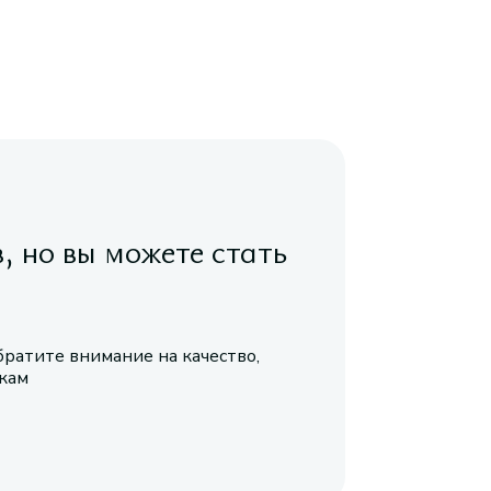
в, но вы можете стать
братите внимание на качество,
икам