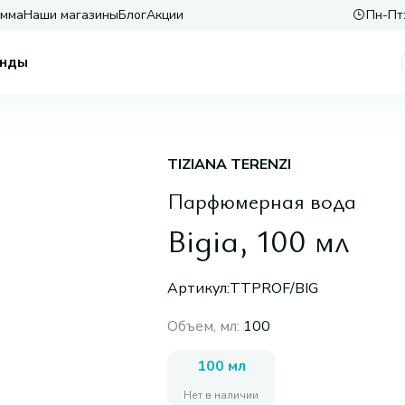
амма
Наши магазины
Блог
Акции
Пн-Пт:
нды
TIZIANA TERENZI
Парфюмерная вода
Bigia, 100 мл
Артикул:
TTPROF/BIG
Объем, мл
:
100
100 мл
Нет в наличии