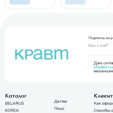
Подписка на р
Ваш e-mail
*
Даю согла
обработк
механизмо
Каталог
Клиен
Детям
BELARUS
Как офор
Лицо
KOREA
Способы 