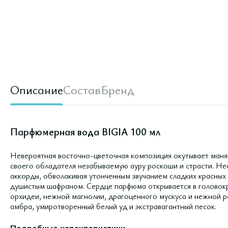
Описание
Состав
Бренд
Парфюмерная вода BIGIA 100 мл
Невероятная восточно-цветочная композиция окутывает маня
своего обладателя незабываемую ауру роскоши и страсти. Н
аккорды, обволакивая утонченным звучанием сладких красных 
душистым шафраном. Сердце парфюма открывается в головок
орхидеи, нежной магнолии, драгоценного мускуcа и нежной ро
амбра, умиротворенный белый уд и экстравагантный песок.