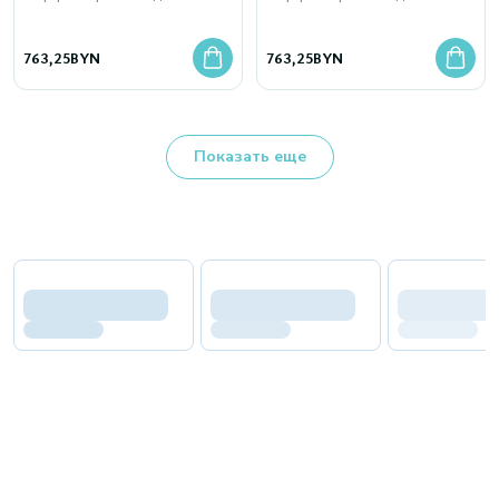
763,25
BYN
763,25
BYN
Показать еще