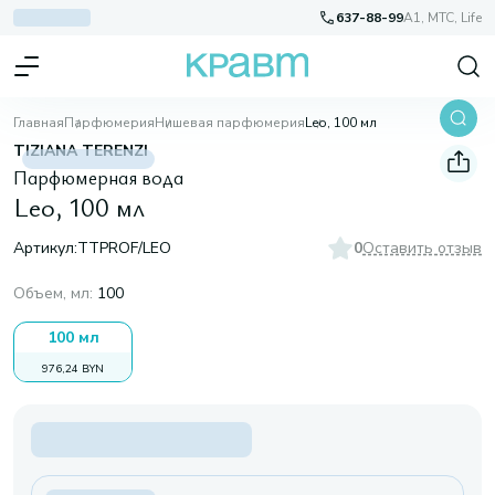
637-88-99
A1, МТС, Life
Главная
Парфюмерия
Нишевая парфюмерия
Leo, 100 мл
TIZIANA TERENZI
Парфюмерная вода
Leo, 100 мл
Артикул:
TTPROF/LEO
0
Оставить отзыв
Объем, мл
:
100
100 мл
976,24 BYN