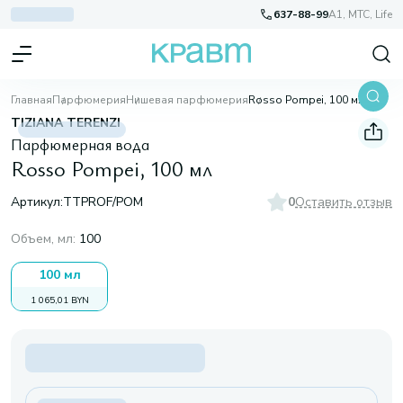
637-88-99
A1, МТС, Life
Главная
Парфюмерия
Нишевая парфюмерия
Rosso Pompei, 100 мл
TIZIANA TERENZI
Парфюмерная вода
Rosso Pompei, 100 мл
Артикул:
TTPROF/POM
0
Оставить отзыв
Объем, мл
:
100
100 мл
1 065,01 BYN