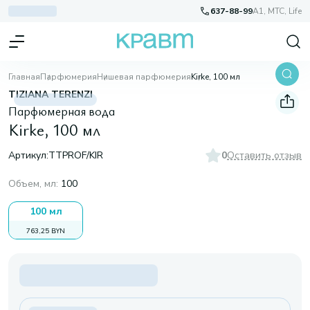
637-88-99
A1, МТС, Life
Главная
Парфюмерия
Нишевая парфюмерия
Kirke, 100 мл
TIZIANA TERENZI
Парфюмерная вода
Kirke, 100 мл
Артикул:
TTPROF/KIR
0
Оставить отзыв
Объем, мл
:
100
100 мл
763,25 BYN