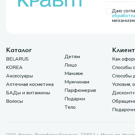
Даю согла
обработк
механизмо
Каталог
Клиен
Детям
BELARUS
Как офор
Лицо
KOREA
Способы 
Макияж
Аксессуары
Способы 
Мужчинам
Аптечная косметика
Условия, 
Парфюмерия
БАДы и витамины
Дисконтн
Подарки
Волосы
Обращени
Тело
Подарочн
ООО «Кравт». Республика Беларусь, 220012, г. Минск, пр. Незав