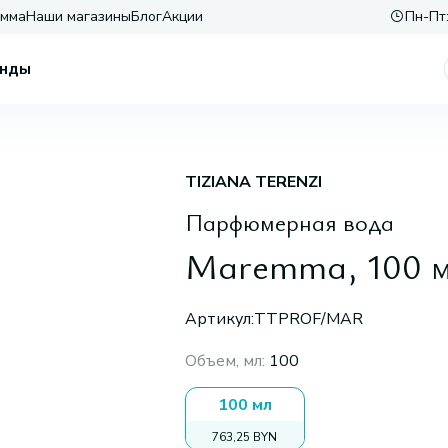
амма
Наши магазины
Блог
Акции
Пн-Пт:
нды
TIZIANA TERENZI
Парфюмерная вода
Maremma, 100 
Артикул:
TTPROF/MAR
Объем, мл
:
100
100 мл
763,25 BYN