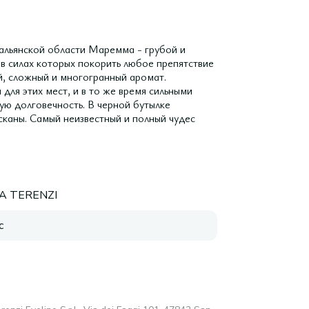
льянской области Маремма - грубой и
 в силах которых покорить любое препятствие
й, сложный и многогранный аромат.
ля этих мест, и в то же время сильными
ю долговечность. В черной бутылке
сканы. Самый неизвестный и полный чудес
A TERENZI
с