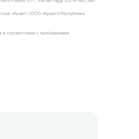
renzi Evelino S.r.l., Via dei Faggi 101-47842 San
стью «Кравт» (ООО «Кравт») Республика
е в соответствии с требованиями