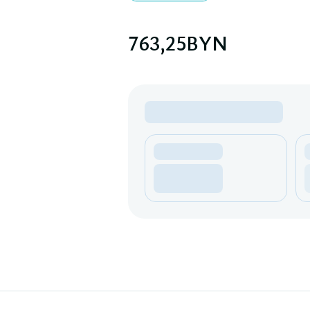
763,25
BYN