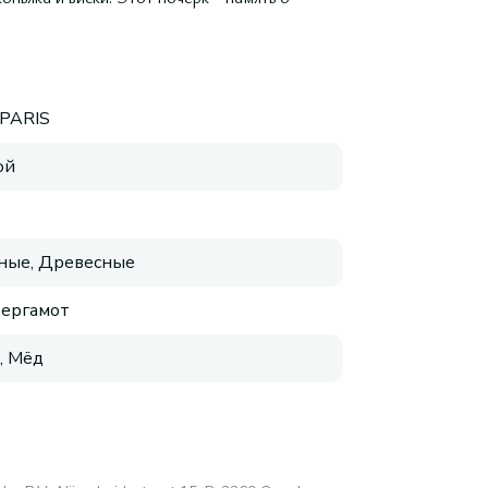
 PARIS
ой
ные, Древесные
Бергамот
, Мёд