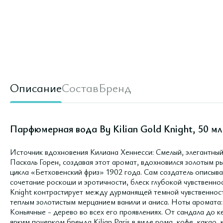
Описание
Состав
Бренд
Парфюмерная вода By Kilian Gold Knight, 50 мл
Источник вдохновения Килиана Хеннесси: Смелый, элегантный
Паскаль Горен, создавая этот аромат, вдохновился золотым 
цикла «Бетховенский фриз» 1902 года. Сам создатель описыва
сочетание роскоши и эротичности, блеск глубокой чувственн
Knight контрастирует между дурманящей темной чувственност
теплым золотистым мерцанием ванили и аниса. Ноты аромата: 
Коньячные - дерево во всех его проявлениях. От сандала до ке
ярким почерком бренда Kilian Paris в виде рома, кофе, какао, 