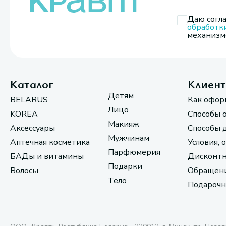
Даю согла
обработк
механизмо
Каталог
Клиен
Детям
BELARUS
Как офор
Лицо
KOREA
Способы 
Макияж
Аксессуары
Способы 
Мужчинам
Аптечная косметика
Условия, 
Парфюмерия
БАДы и витамины
Дисконтн
Подарки
Волосы
Обращени
Тело
Подарочн