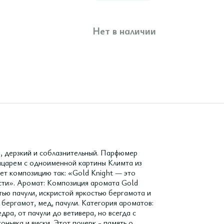
Нет в наличии
, дерзкий и соблазнительный. Парфюмер
рыцарем с одноименной картины Климта из
ет композицию так: «Gold Knight — это
ости». Аромат: Композиция аромата Gold
ью пачули, искристой яркостью бергамота и
бергамот, мед, пачули. Категория ароматов:
дра, от пачули до ветивера, но всегда с
коньяка и виски. Этот почерк - память о