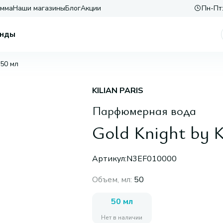
амма
Наши магазины
Блог
Акции
Пн-Пт:
нды
 50 мл
KILIAN PARIS
Парфюмерная вода
Gold Knight by K
Артикул:
N3EF010000
Объем, мл
:
50
50 мл
Нет в наличии