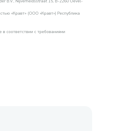
er B.V., Nijverheidsstraat 15, B-2260 Oevel-
стью «Кравт» (ООО «Кравт») Республика
е в соответствии с требованиями