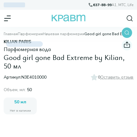
637-88-99
A1, МТС, Life
Главная
Парфюмерия
Нишевая парфюмерия
Good girl gone Bad Extreme by Kilian, 50 мл
KILIAN PARIS
Парфюмерная вода
Good girl gone Bad Extreme by Kilian,
50 мл
Артикул:
N3E4010000
0
Оставить отзыв
Объем, мл
:
50
50 мл
Нет в наличии