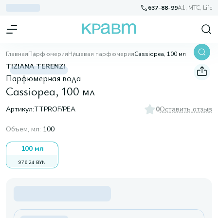
637-88-99
A1, МТС, Life
Главная
Парфюмерия
Нишевая парфюмерия
Cassiopea, 100 мл
TIZIANA TERENZI
Парфюмерная вода
Cassiopea, 100 мл
Артикул:
TTPROF/PEA
0
Оставить отзыв
Объем, мл
:
100
100 мл
976,24 BYN