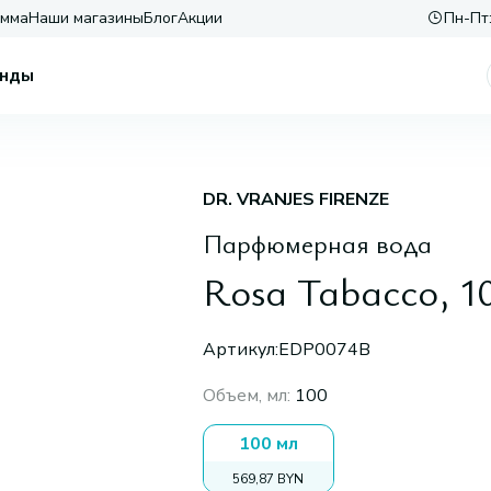
амма
Наши магазины
Блог
Акции
Пн-Пт:
нды
DR. VRANJES FIRENZE
Парфюмерная вода
Rosa Tabacco, 1
Артикул:
EDP0074B
Объем, мл
:
100
100 мл
569,87 BYN