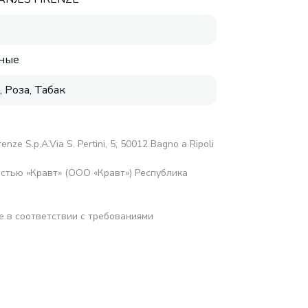
ные
 Роза, Табак
renze S.p.A.Via S. Pertini, 5; 50012 Bagno a Ripoli
стью «Кравт» (ООО «Кравт») Республика
е в соответствии с требованиями