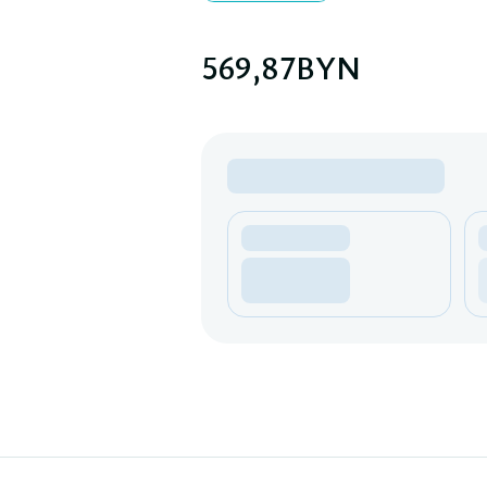
569,87
BYN