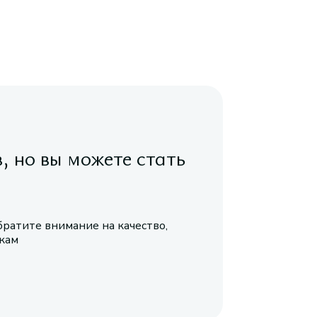
в, но вы можете стать
братите внимание на качество,
икам