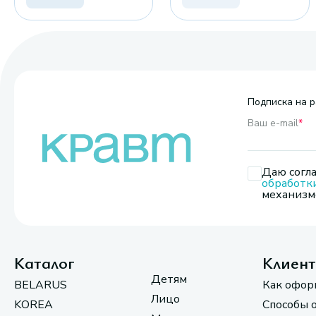
Подписка на р
Ваш e-mail
*
Даю согла
обработк
механизмо
Каталог
Клиен
Детям
BELARUS
Как офор
Лицо
KOREA
Способы 