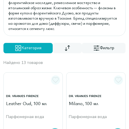
флорентийское наследие, ремесленное мастерство и
итальянский образ жизни. Ключевая особенность — флаконы в
форме купола флорентийского Дуомо, все продукты
изготавливаются вручную в Тоскане. Бренд специализируется
на ароматах для дома (диффузоры, свечи) и парфюмерии,
относится к сегменту люкс.
Категория
Фильтр
Найдено 13 товаров
DR. VRANJES FIRENZE
DR. VRANJES FIRENZE
Leather Oud, 100 мл
Milano, 100 мл
Парфюмерная вода
Парфюмерная вода