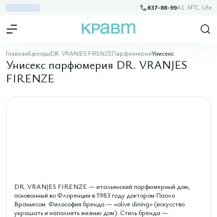
637-88-99
A1, МТС, Life
Главная
Бренды
DR. VRANJES FIRENZE
Парфюмерия
Унисекс
Унисекс парфюмерия DR. VRANJES
FIRENZE
DR. VRANJES FIRENZE — итальянский парфюмерный дом,
основанный во Флоренции в 1983 году доктором Паоло
Враньесом. Философия бренда — «olive dining» (искусство
украшать и наполнять жизнью дом). Стиль бренда —