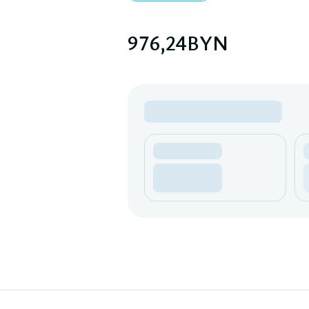
976,24
BYN