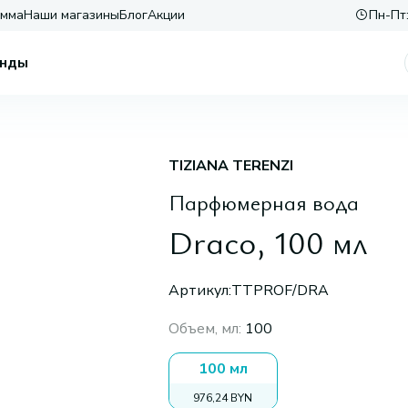
амма
Наши магазины
Блог
Акции
Пн-Пт:
нды
TIZIANA TERENZI
Парфюмерная вода
Draco, 100 мл
Артикул:
TTPROF/DRA
Объем, мл
:
100
100 мл
976,24 BYN