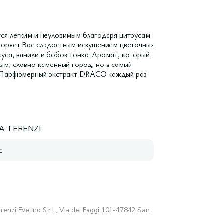
ся легким и неуловимым благодаря цитрусам
окоряет Вас сладостным искушением цветочных
уса, ванили и бобов тонка. Аромат, который
тым, словно каменный город, но в самый
. Парфюмерный экстракт DRACO каждый раз
A TERENZI
с
renzi Evelino S.r.l., Via dei Faggi 101-47842 San