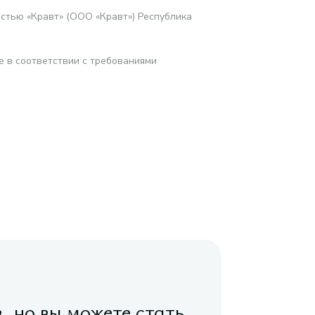
стью «Кравт» (ООО «Кравт») Республика
е в соответствии с требованиями
в, но вы можете стать