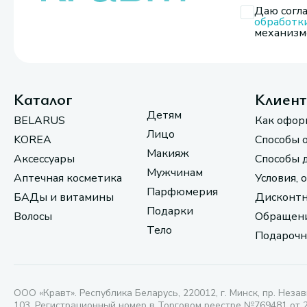
Даю согла
обработк
механизмо
Каталог
Клиен
Детям
BELARUS
Как офор
Лицо
KOREA
Способы 
Макияж
Аксессуары
Способы 
Мужчинам
Аптечная косметика
Условия, 
Парфюмерия
БАДы и витамины
Дисконтн
Подарки
Волосы
Обращени
Тело
Подарочн
ООО «Кравт». Республика Беларусь, 220012, г. Минск, пр. Незав
103. Регистрационный номер в Торговом реестре №769481 от 