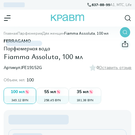
637-88-99
A1, МТС, Life
Главная
Парфюмерия
Для женщин
Fiamma Assoluta, 100 мл
FERRAGAMO
Парфюмерная вода
Fiamma Assoluta, 100 мл
Артикул:
JFE19152G
0
Оставить отзыв
Объем, мл
:
100
100 мл
55 мл
35 мл
349,12 BYN
258,45 BYN
181,38 BYN