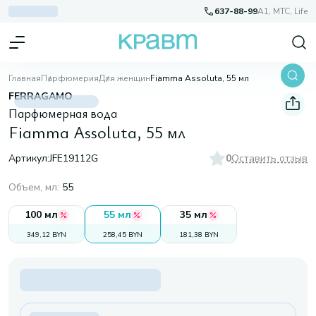
637-88-99
A1, МТС, Life
Главная
Парфюмерия
Для женщин
Fiamma Assoluta, 55 мл
FERRAGAMO
Парфюмерная вода
Fiamma Assoluta, 55 мл
Артикул:
JFE19112G
0
Оставить отзыв
Объем, мл
:
55
100 мл
55 мл
35 мл
349,12 BYN
258,45 BYN
181,38 BYN