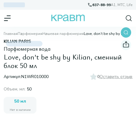
637-88-99
A1, МТС, Life
Главная
Парфюмерия
Нишевая парфюмерия
Love, don’t be shy by Kilian, сменный блок 50 мл
KILIAN PARIS
Парфюмерная вода
Love, don’t be shy by Kilian, сменный
блок 50 мл
Артикул:
N1WR010000
0
Оставить отзыв
Объем, мл
:
50
50 мл
Нет в наличии