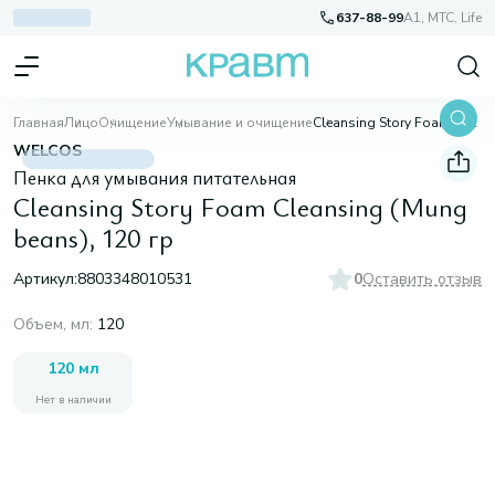
637-88-99
A1, МТС, Life
Главная
Лицо
Очищение
Умывание и очищение
Cleansing Story Foam Cleansing (Mung beans), 120 гр
WELCOS
Пенка для умывания питательная
Cleansing Story Foam Cleansing (Mung
beans), 120 гр
Артикул:
8803348010531
0
Оставить отзыв
Объем, мл
:
120
120 мл
Нет в наличии