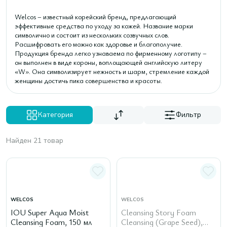
Welcos – известный корейский бренд, предлагающий
эффективные средства по уходу за кожей. Название марки
символично и состоит из нескольких созвучных слов.
Расшифровать его можно как здоровье и благополучие.
Продукция бренда легко узнаваема по фирменному логотипу –
он выполнен в виде короны, воплощающей английскую литеру
«W». Она символизирует нежность и шарм, стремление каждой
женщины достичь пика совершенства и красоты.
Категория
Фильтр
Найден 21 товар
WELCOS
WELCOS
IOU Super Aqua Moist
Cleansing Story Foam
Cleansing Foam, 150 мл
Cleansing (Grape Seed),