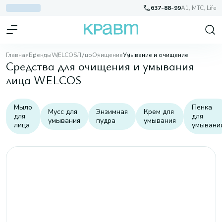
637-88-99
A1, МТС, Life
Главная
Бренды
WELCOS
Лицо
Очищение
Умывание и очищение
Средства для очищения и умывания
лица WELCOS
Мыло
Пенка
Мусс для
Энзимная
Крем для
для
для
умывания
пудра
умывания
лица
умывани