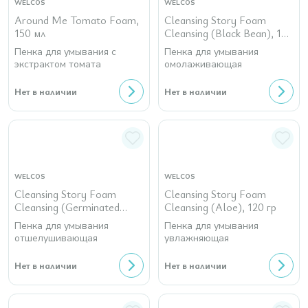
WELCOS
WELCOS
Around Me Tomato Foam,
Cleansing Story Foam
150 мл
Cleansing (Black Bean), 120
гр
Пенка для умывания с
Пенка для умывания
экстрактом томата
омолаживающая
Нет в наличии
Нет в наличии
WELCOS
WELCOS
Cleansing Story Foam
Cleansing Story Foam
Cleansing (Germinated
Cleansing (Aloe), 120 гр
Brown Rice), 120 гр
Пенка для умывания
Пенка для умывания
отшелушивающая
увлажняющая
Нет в наличии
Нет в наличии