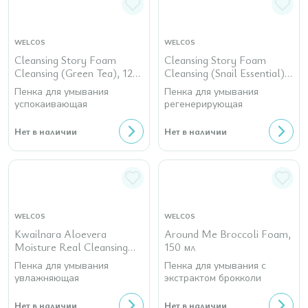
WELCOS
WELCOS
Cleansing Story Foam
Cleansing Story Foam
Cleansing (Green Tea), 120
Cleansing (Snail Essential),
гр
120 гр
Пенка для умывания
Пенка для умывания
успокаивающая
регенерирующая
Нет в наличии
Нет в наличии
WELCOS
WELCOS
Kwailnara Aloevera
Around Me Broccoli Foam,
Moisture Real Cleansing
150 мл
Foam, 150 гр
Пенка для умывания
Пенка для умывания с
увлажняющая
экстрактом брокколи
Нет в наличии
Нет в наличии