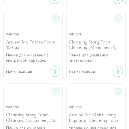
WELCOS
WELCOS
Around Me Potato Foam,
Cleansing Story Foam
150 мл
Cleansing (Mung beans),
120 гр
Пенка для умывания с
Пенка для умывания
экстрактом картофеля
питательная
Нет в наличии
Нет в наличии
WELCOS
WELCOS
Cleansing Story Foam
Around Me Moisturizing
Cleansing (Cucumber), 120
Hyaluron Cleansing Foam,
гр
120 мл
Пенка для умывания
Увлажняющая пенка для