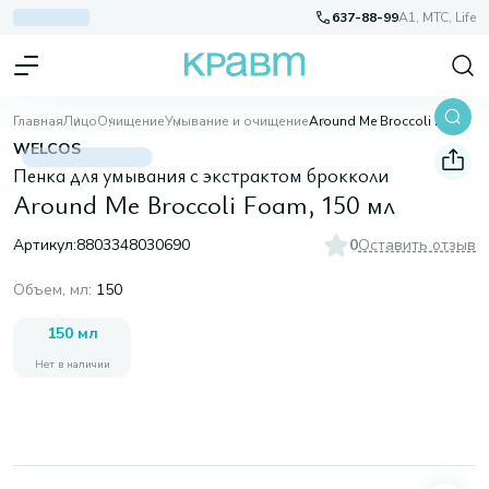
637-88-99
A1, МТС, Life
Главная
Лицо
Очищение
Умывание и очищение
Around Me Broccoli Foam, 150 мл
WELCOS
Пенка для умывания с экстрактом брокколи
Around Me Broccoli Foam, 150 мл
Артикул:
8803348030690
0
Оставить отзыв
Объем, мл
:
150
150 мл
Нет в наличии