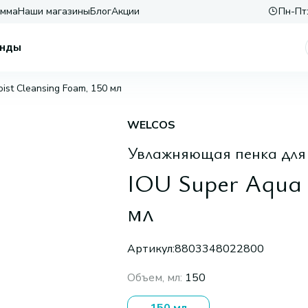
амма
Наши магазины
Блог
Акции
Пн-Пт:
нды
ist Cleansing Foam, 150 мл
WELCOS
Увлажняющая пенка для
IOU Super Aqua 
мл
Артикул:
8803348022800
Объем, мл
:
150