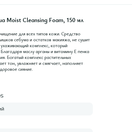
a Moist Cleansing Foam, 150 мл
чищение для всех типов кожи. Средство
лишков себума и остатков макияжа, не сушит
т ухаживающий комплекс, который
 Благодаря маслу арганы и витамину E пенка
ия. Богатый комплекс растительных
ает тон, увлажняет и смягчает, наполняет
доровое сияние.
OS
ий