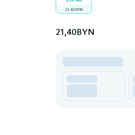
150 мл
21,40 BYN
21,40
BYN