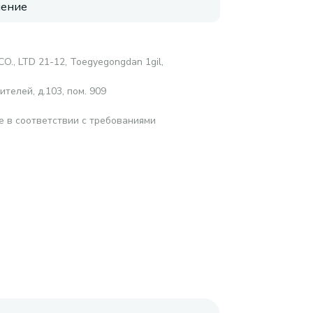
нение
., LTD 21-12, Toegyegongdan 1gil,
телей, д.103, пом. 909
е в соответствии с требованиями