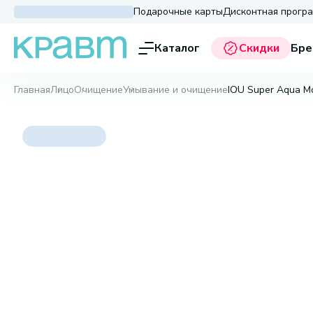
Подарочные карты
Дисконтная прогр
Каталог
Скидки
Бре
Главная
Лицо
Очищение
Умывание и очищение
IOU Super Aqua Mo