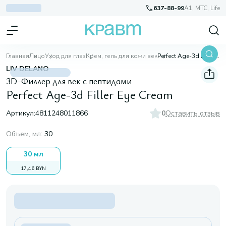
637-88-99
A1, МТС, Life
Главная
Лицо
Уход для глаз
Крем, гель для кожи век
Perfect Age-3d Filler Eye Cream
LIV DELANO
3D-Филлер для век с пептидами
Perfect Age-3d Filler Eye Cream
Артикул:
4811248011866
0
Оставить отзыв
Объем, мл
:
30
30 мл
17,46 BYN