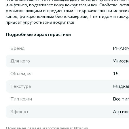
и лифтинга, подтягивает кожу вокруг глаз и век. Свойства: ак
омолаживающими ингредиентами - гидролизованным морским 
киноа, функциональными биополимероми, I-пептидом и гиалур
придает упругость зоны вокруг глаз.
Подробные характеристики
Бренд
PHARM
Для кого
Унисек
Объем, мл
15
Текстура
Жидка
Тип кожи
Все ти
Эффект
Антиво
Основная страна изготовления
:
Италия