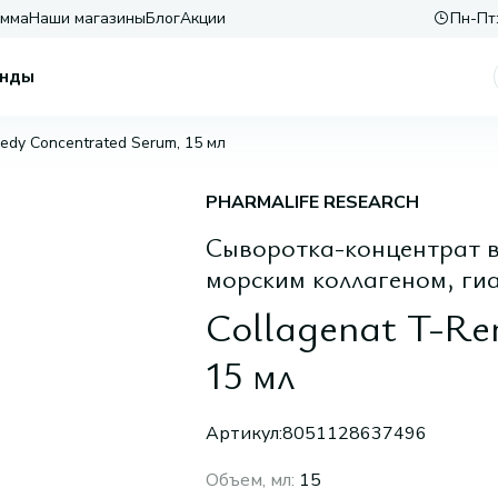
амма
Наши магазины
Блог
Акции
Пн-Пт:
нды
edy Concentrated Serum, 15 мл
PHARMALIFE RESEARCH
Сыворотка-концентрат во
морским коллагеном, ги
Collagenat T-Re
15 мл
Артикул:
8051128637496
Объем, мл
:
15