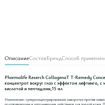
Описание
Состав
Бренд
Способ применен
Pharmalife Reserch CollagenaT T-Remedy Conc
концентрат вокруг глаз с эффектом лифтинга, с
кислотой и пептидами,15 мл
Назначение: суперконцентрированная сыворотка против навис
подтягивающим и заполняющим действием для зрелой кожи. П