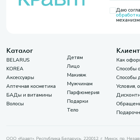
Даю согла
обработк
механизмо
Каталог
Клиен
Детям
BELARUS
Как офор
Лицо
KOREA
Способы 
Макияж
Аксессуары
Способы 
Мужчинам
Аптечная косметика
Условия, 
Парфюмерия
БАДы и витамины
Дисконтн
Подарки
Волосы
Обращени
Тело
Подарочн
ООО «Кравт». Республика Беларусь, 220012, г. Минск, пр. Незав