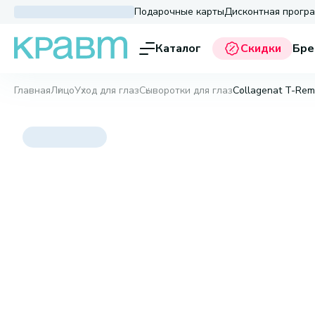
Подарочные карты
Дисконтная прогр
Каталог
Скидки
Бре
Главная
Лицо
Уход для глаз
Сыворотки для глаз
Collagenat T-Rem