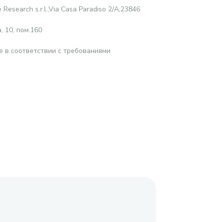
 Research s.r.l.,Via Casa Paradiso 2/A,23846
 10, пом.160
е в соответствии с требованиями