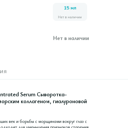
15 мл
Нет в наличии
Нет в наличии
ия
entrated Serum Сыворотка-
 морским коллагеном, гиалуроновой
ших век и борьбы с морщинами вокруг глаз с
одходит для уменьшения признаков старения