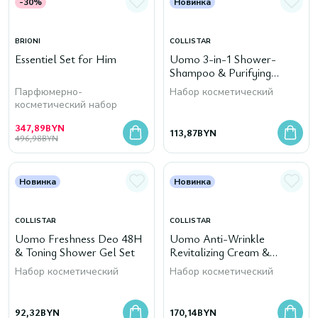
-30%
Новинка
BRIONI
COLLISTAR
Essentiel Set for Him
Uomo 3-in-1 Shower-
Shampoo & Purifying
Cleansing Gel Set
Парфюмерно-
Набор косметический
косметический набор
347,89
BYN
113,87
BYN
496,98
BYN
Новинка
Новинка
COLLISTAR
COLLISTAR
Uomo Freshness Deo 48H
Uomo Anti-Wrinkle
& Toning Shower Gel Set
Revitalizing Cream &
Energizing Cleansing Gel
Набор косметический
Набор косметический
Set
92,32
BYN
170,14
BYN