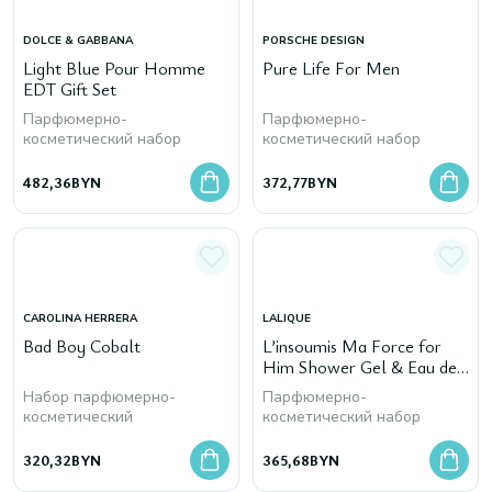
DOLCE & GABBANA
PORSCHE DESIGN
Light Blue Pour Homme
Pure Life For Men
EDT Gift Set
Парфюмерно-
Парфюмерно-
косметический набор
косметический набор
482,36
BYN
372,77
BYN
CAROLINA HERRERA
LALIQUE
Bad Boy Cobalt
L’insoumis Ma Force for
Him Shower Gel & Eau de
Toilette
Набор парфюмерно-
Парфюмерно-
косметический
косметический набор
320,32
BYN
365,68
BYN