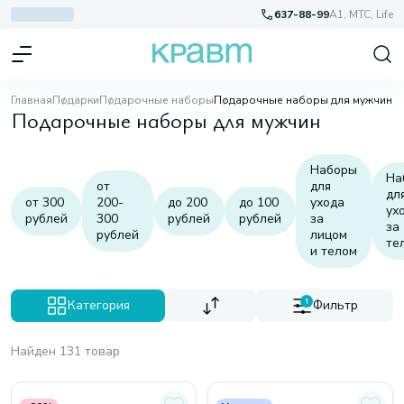
637-88-99
A1, МТС, Life
Главная
Подарки
Подарочные наборы
Подарочные наборы для мужчин
Подарочные наборы для мужчин
Наборы
На
от
для
дл
от 300
200-
до 200
до 100
ухода
ух
рублей
300
рублей
рублей
за
за
рублей
лицом
те
и телом
Категория
1
Фильтр
Найден 131 товар