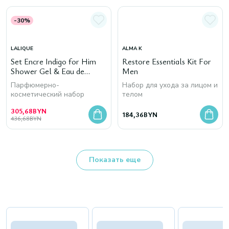
-30%
LALIQUE
ALMA K
Set Encre Indigo for Him
Restore Essentials Kit For
Shower Gel & Eau de
Men
Parfum
Парфюмерно-
Набор для ухода за лицом и
косметический набор
телом
305,68
BYN
184,36
BYN
436,68
BYN
Показать еще