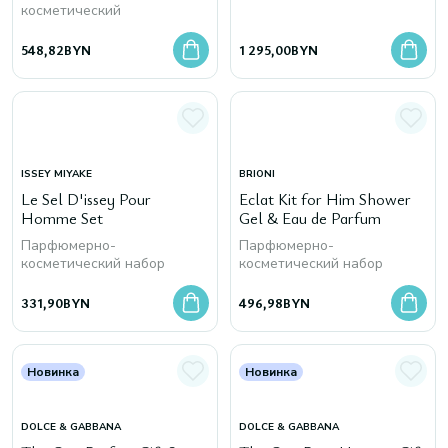
косметический
548,82
BYN
1 295,00
BYN
ISSEY MIYAKE
BRIONI
Le Sel D'issey Pour
Eclat Kit for Him Shower
Homme Set
Gel & Eau de Parfum
Парфюмерно-
Парфюмерно-
косметический набор
косметический набор
331,90
BYN
496,98
BYN
Новинка
Новинка
DOLCE & GABBANA
DOLCE & GABBANA