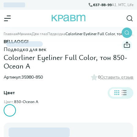
637-88-99
A1, МТС, Life
Главная
Макияж
Для глаз
Подводка
Colorliner Eyeliner Full Color, тон 850-Ocean A
BELLAOGGI
Подводка для век
Colorliner Eyeliner Full Color, тон 850-
Ocean A
Артикул:
35980-850
0
Оставить отзыв
Цвет
Цвет:
850-Ocean A