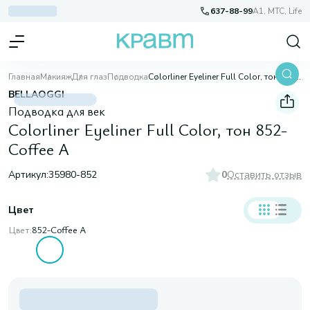
637-88-99
A1, МТС, Life
Главная
Макияж
Для глаз
Подводка
Colorliner Eyeliner Full Color, тон 852-Coffee A
BELLAOGGI
Подводка для век
Colorliner Eyeliner Full Color, тон 852-
Coffee A
Артикул:
35980-852
0
Оставить отзыв
Цвет
Цвет:
852-Coffee A