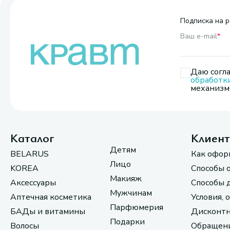
Подписка на р
Ваш e-mail
*
Даю согла
обработк
механизмо
Каталог
Клиен
Детям
BELARUS
Как офор
Лицо
KOREA
Способы 
Макияж
Аксессуары
Способы 
Мужчинам
Аптечная косметика
Условия, 
Парфюмерия
БАДы и витамины
Дисконтн
Подарки
Волосы
Обращени