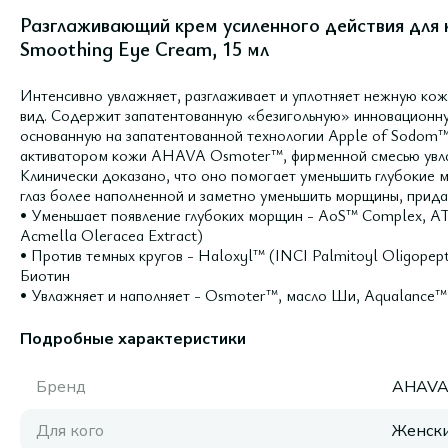
Разглаживающий крем усиленного действия для 
Smoothing Eye Cream, 15 мл
Интенсивно увлажняет, разглаживает и уплотняет нежную кожу
вид. Содержит запатентованную «безигольную» инновацион
основанную на запатентованной технологии Apple of Sodom™,
активатором кожи AHAVA Osmoter™, фирменной смесью увл
Клинически доказано, что оно помогает уменьшить глубокие 
глаз более наполненной и заметно уменьшить морщины, придав
• Уменьшает появление глубоких морщин - AoS™ Complex, ATP
Acmella Oleracea Extract)
• Против темных кругов - Haloxyl™ (INCI Palmitoyl Oligopept
Биотин
• Увлажняет и наполняет - Osmoter™, масло Ши, Aqualance™
Подробные характеристики
Бренд
AHAV
Для кого
Женск