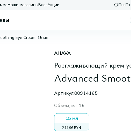
амма
Наши магазины
Блог
Акции
Пн-Пт:
нды
othing Eye Cream, 15 мл
AHAVA
Разглаживающий крем ус
Advanced Smooth
Артикул:
80914165
Объем, мл
:
15
15 мл
244,96 BYN