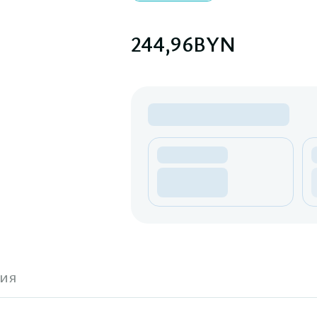
244,96
BYN
ия