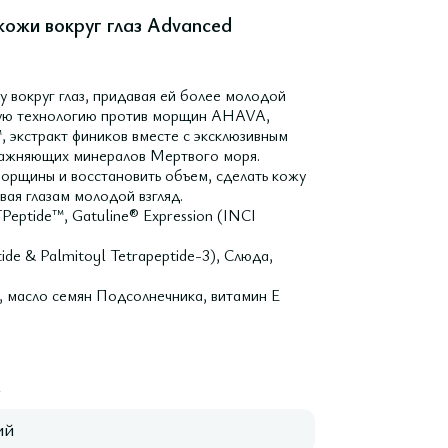
кожи вокруг глаз Advanced
 вокруг глаз, придавая ей более молодой
ную технологию против морщин AHAVA,
 экстракт фиников вместе с эксклюзивным
ажняющих минералов Мертвого моря.
морщины и восстановить объем, сделать кожу
ая глазам молодой взгляд.
eptide™, Gatuline® Expression (INCI
ide & Palmitoyl Tetrapeptide-3), Слюда,
, масло семян Подсолнечника, витамин E
A
ий