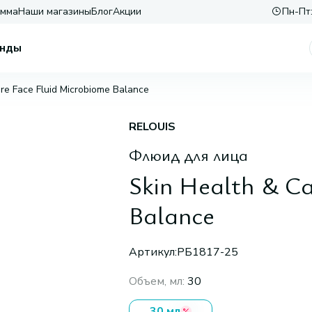
амма
Наши магазины
Блог
Акции
Пн-Пт:
нды
re Face Fluid Microbiome Balance
RELOUIS
Флюид для лица
Skin Health & C
Balance
Артикул:
РБ1817-25
Объем, мл
:
30
30 мл