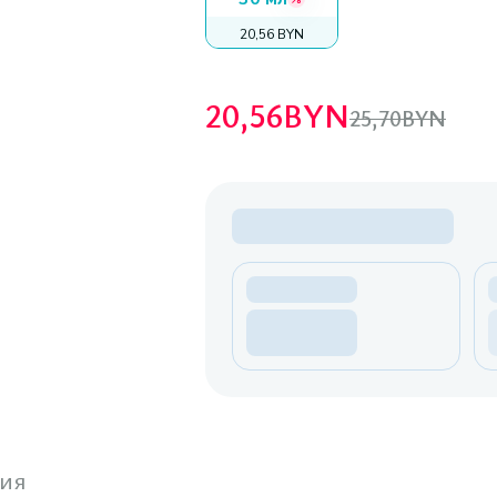
20,56 BYN
20,56
BYN
25,70
BYN
ия