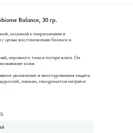
obiome Balance, 30 гр.
ной, склонной к покраснениям и
с целью восстановления баланса и
й, неровного тона и потери влаги. Он
звоживание кожи.
ивное увлажнение и многоуровневая защита.
орослей, сквалан, гиалуронатом натрия и
IS
ий