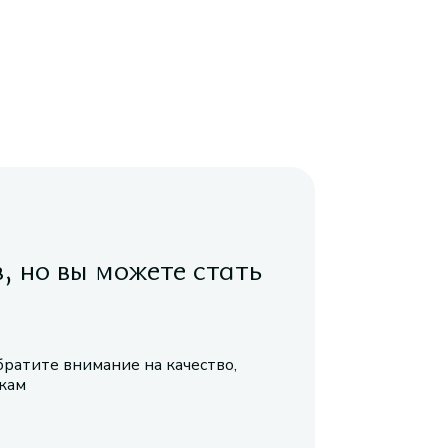
в, но вы можете стать
братите внимание на качество,
икам