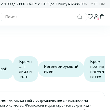
 с 9:00 до 21:00. Сб-Вс: с 10:00 до 21:00
637-88-99
A1, МТС, Life
Кремы
Крем
для
Регенерирующий
против
овой
лица и
крем
пигментн
тела
пятен
метики, созданный в сотрудничестве с итальянскими
ого качества. Философия марки строится вокруг идеи