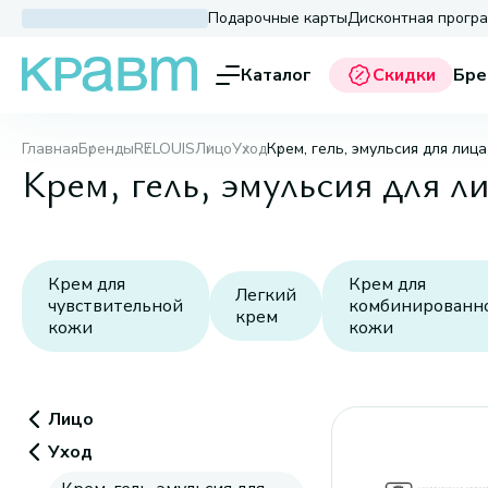
Подарочные карты
Дисконтная прогр
Каталог
Скидки
Бре
Главная
Бренды
RELOUIS
Лицо
Уход
Крем, гель, эмульсия для лица
Крем, гель, эмульсия для 
Крем для
Крем для
Легкий
чувствительной
комбинированн
крем
кожи
кожи
Лицо
Уход