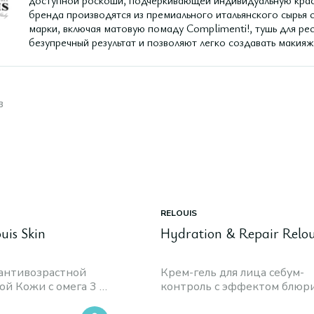
доступной роскоши, подчеркивающей индивидуальную кра
бренда производятся из премиального итальянского сырья 
марки, включая матовую помаду Complimenti!, тушь для ре
безупречный результат и позволяют легко создавать макия
в
RELOUIS
uis Skin
Hydration & Repair Relou
 антивозрастной
Крем-гель для лица себум-
й Кожи с омега 3 6
контроль с эффектом блюр