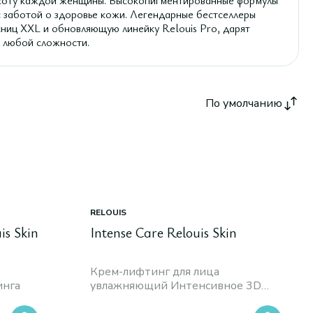
соту каждой женщины. Высокопигментированные формулы
с заботой о здоровье кожи. Легендарные бестселлеры
сниц XXL и обновляющую линейку Relouis Pro, дарят
ж любой сложности.
По умолчанию
RELOUIS
is Skin
Intense Care Relouis Skin
Крем-лифтинг для лица
инга
увлажняющий Интенсивное 3D
Восстановление Упругости