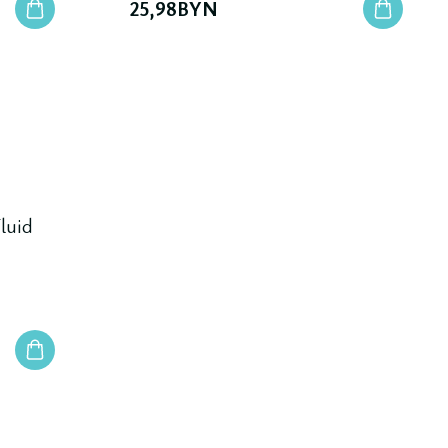
25,98
BYN
luid