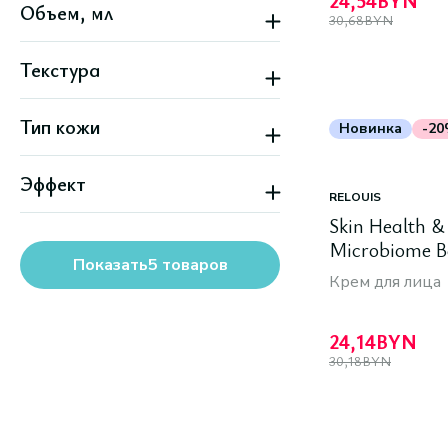
24,54
BYN
Объем, мл
Скидка
30,68
BYN
Текстура
Кремовая
Тип кожи
Легкая
Новинка
-2
Все типы кожи
Эффект
Чувствительная
RELOUIS
Антивозрастной
Skin Health 
Лифтинг
Microbiome B
Ровный тон
Показать
5
товаров
Увлажнение
Крем для лица
Уменьшает покраснения
Все варианты
24,14
BYN
30,18
BYN