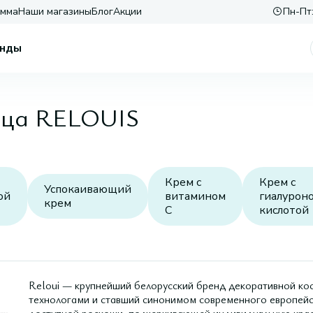
амма
Наши магазины
Блог
Акции
Пн-Пт:
нды
лица RELOUIS
Крем с
Крем с
Успокаивающий
ой
витамином
гиалурон
крем
C
кислотой
Reloui — крупнейший белорусский бренд декоративной кос
технологами и ставший синонимом современного европейск