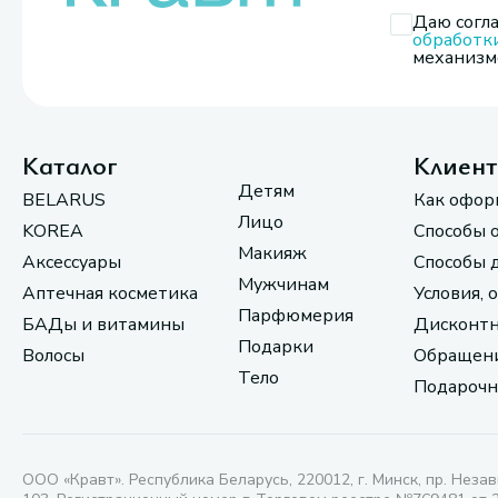
Даю согла
обработк
механизмо
Каталог
Клиен
Детям
BELARUS
Как офор
Лицо
KOREA
Способы 
Макияж
Аксессуары
Способы 
Мужчинам
Аптечная косметика
Условия, 
Парфюмерия
БАДы и витамины
Дисконтн
Подарки
Волосы
Обращени
Тело
Подарочн
ООО «Кравт». Республика Беларусь, 220012, г. Минск, пр. Незав