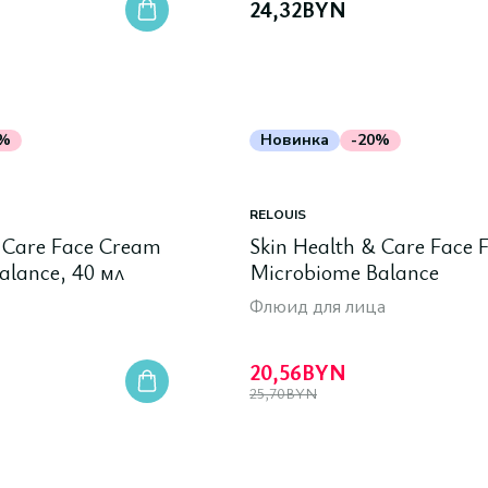
24,32
BYN
0%
Новинка
-20%
RELOUIS
& Care Face Cream
Skin Health & Care Face F
alance, 40 мл
Microbiome Balance
Флюид для лица
20,56
BYN
25,70
BYN