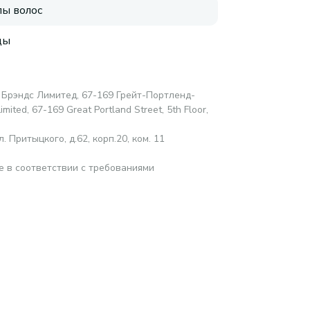
пы волос
ды
 Брэндс Лимитед, 67-169 Грейт-Портленд-
mited, 67-169 Great Portland Street, 5th Floor,
 Притыцкого, д.62, корп.20, ком. 11
е в соответствии с требованиями