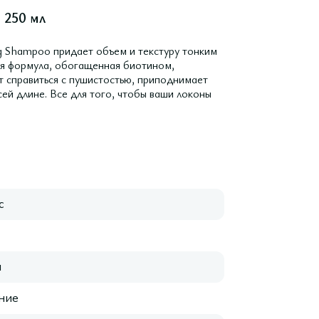
 250 мл
 Shampoo придает объем и текстуру тонким
ая формула, обогащенная биотином,
т справиться с пушистостью, приподнимает
сей длине. Все для того, чтобы ваши локоны
с
я
ние