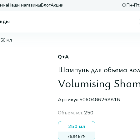
амма
Наши магазины
Блог
Акции
Пн-Пт:
нды
250 мл
Q+A
Шампунь для объема вол
Volumising Sham
Артикул:
5060486268818
Объем, мл
:
250
250 мл
76,94 BYN