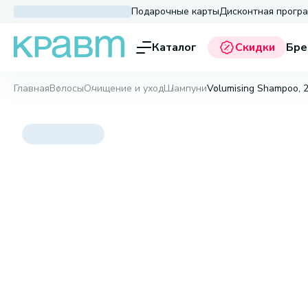
Подарочные карты
Дисконтная прогр
Каталог
Скидки
Бре
Главная
Волосы
Очищение и уход
Шампуни
Volumising Shampoo, 