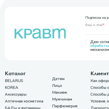
Подписка на р
Ваш e-mail
*
Даю согла
обработк
механизмо
Каталог
Клиен
Детям
BELARUS
Как офор
Лицо
KOREA
Способы 
Макияж
Аксессуары
Способы 
Мужчинам
Аптечная косметика
Условия, 
Парфюмерия
БАДы и витамины
Дисконтн