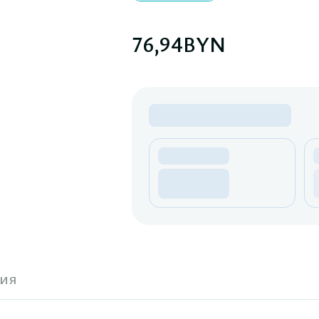
76,94
BYN
ия