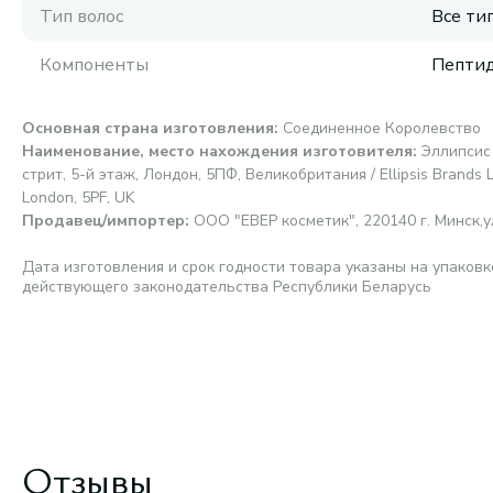
Тип волос
Все ти
Компоненты
Пепти
Основная страна изготовления
:
Соединенное Королевство
Наименование, место нахождения изготовителя
:
Эллипсис
стрит, 5-й этаж, Лондон, 5ПФ, Великобритания / Ellipsis Brands Li
London, 5PF, UK
Продавец/импортер
:
ООО "ЕВЕР косметик", 220140 г. Минск,ул.
Дата изготовления и срок годности товара указаны на упаковк
действующего законодательства Республики Беларусь
Отзывы