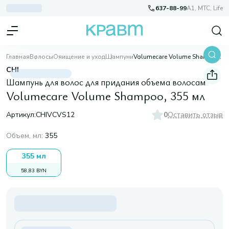
637-88-99
A1, МТС, Life
Главная
Волосы
Очищение и уход
Шампуни
Volumecare Volume Shampoo, 355 мл
CHI
Шампунь для волос для придания объема волосам
Volumecare Volume Shampoo, 355 мл
Артикул:
CHIVCVS12
0
Оставить отзыв
Объем, мл
:
355
355 мл
58,83 BYN