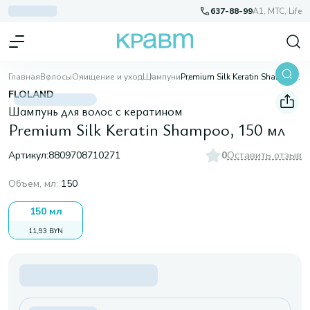
637-88-99
A1, МТС, Life
Главная
Волосы
Очищение и уход
Шампуни
Premium Silk Keratin Shampoo, 150 мл
FLOLAND
Шампунь для волос с кератином
Premium Silk Keratin Shampoo, 150 мл
Артикул:
8809708710271
0
Оставить отзыв
Объем, мл
:
150
150 мл
11,93 BYN