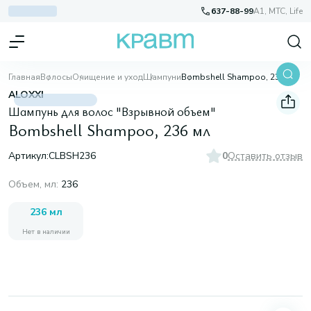
637-88-99
A1, МТС, Life
Главная
Волосы
Очищение и уход
Шампуни
Bombshell Shampoo, 236 мл
ALOXXI
Шампунь для волос "Взрывной объем"
Bombshell Shampoo, 236 мл
Артикул:
CLBSH236
0
Оставить отзыв
Объем, мл
:
236
236 мл
Нет в наличии