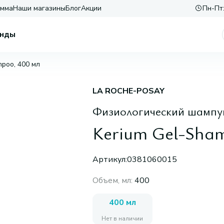
амма
Наши магазины
Блог
Акции
Пн-Пт:
нды
mpoo, 400 мл
LA ROCHE-POSAY
Физиологический шампун
Kerium Gel-Sha
Артикул:
0381060015
Объем, мл
:
400
400 мл
Нет в наличии