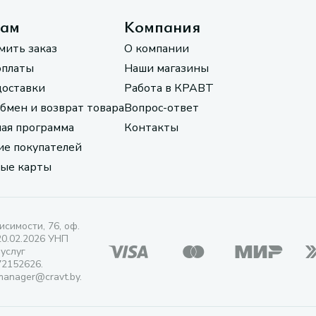
там
Компания
мить заказ
О компании
оплаты
Наши магазины
доставки
Работа в КРАВТ
обмен и возврат товара
Вопрос-ответ
ая программа
Контакты
е покупателей
ые карты
исимости, 76, оф.
20.02.2026 УНП
 услуг
72152626.
manager@cravt.by.