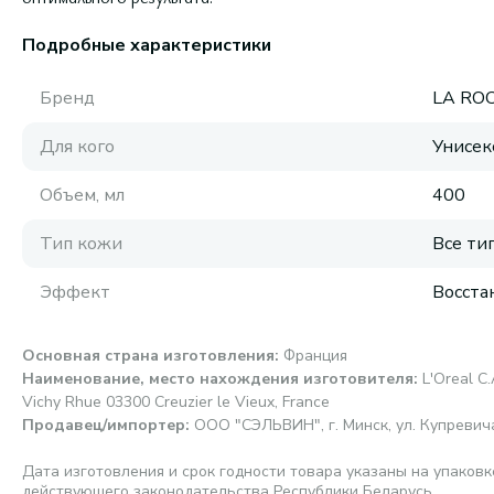
Подробные характеристики
Бренд
LA RO
Для кого
Унисек
Объем, мл
400
Тип кожи
Все ти
Эффект
Восста
Основная страна изготовления
:
Франция
Наименование, место нахождения изготовителя
:
L'Oreal C.
Vichy Rhue 03300 Creuzier le Vieux, France
Продавец/импортер
:
ООО "СЭЛЬВИН", г. Минск, ул. Купревича,
Дата изготовления и срок годности товара указаны на упаковк
действующего законодательства Республики Беларусь