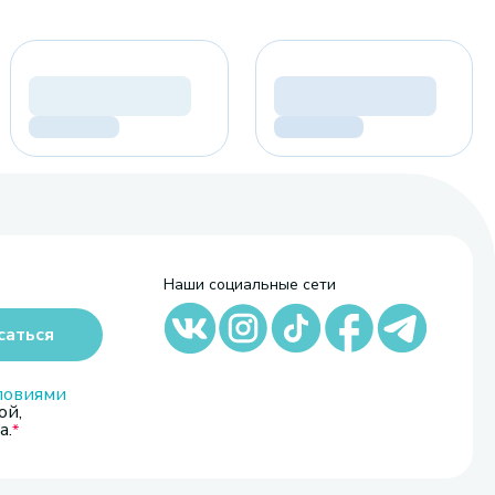
Наши социальные сети
саться
ловиями
ой,
а.