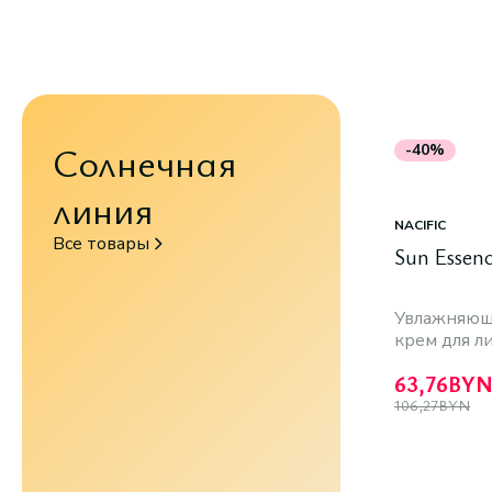
Солнечная
-40%
линия
NACIFIC
Все товары
Sun Essen
Увлажняющ
крем для л
63,76
BY
106,27
BYN