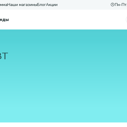
амма
Наши магазины
Блог
Акции
Пн-Пт:
нды
ВТ