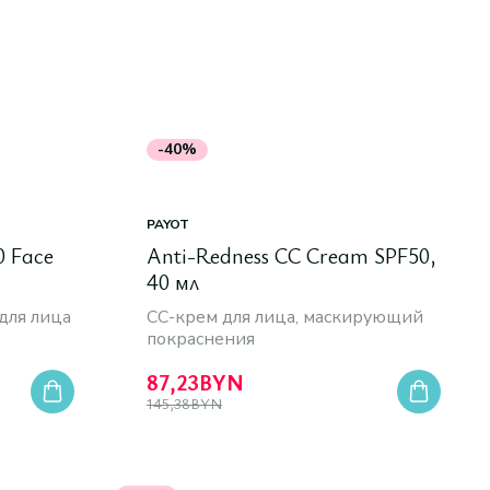
-40%
PAYOT
0 Face
Anti-Redness CC Cream SPF50,
40 мл
для лица
СС-крем для лица, маскирующий
покраснения
87,23
BYN
145,38
BYN