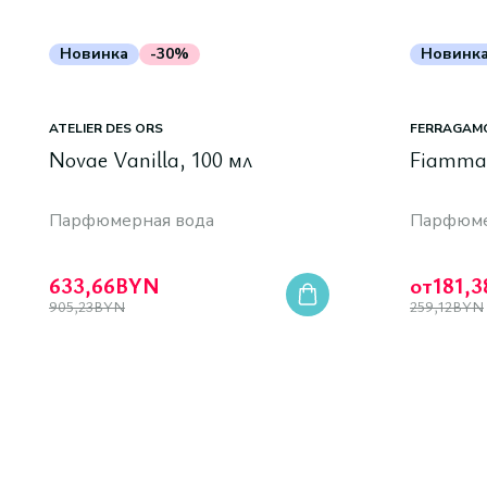
Новинка
-30%
Новинк
ATELIER DES ORS
FERRAGAM
Novae Vanilla, 100 мл
Fiamma 
Парфюмерная вода
Парфюме
633,66
BYN
от
181,3
905,23
BYN
259,12
BYN