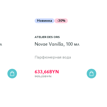
Новинка
-30%
ATELIER DES ORS
л
Novae Vanilla, 100 мл
Парфюмерная вода
633,66
BYN
905,23
BYN