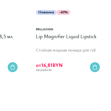
Новинка
-40%
BELLAOGGI
 8,5 мл
Lip Magnifier Liquid Lipstick
Стойкая жидкая помада для губ
от
16,81
BYN
28,02
BYN