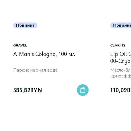
Новинка
Новинк
GRAVEL
CLARINS
A Man's Cologne, 100 мл
Lip Oil
00-Cryo
Парфюмерная вода
Масло-бле
криоэфф
585,82
BYN
110,09
B