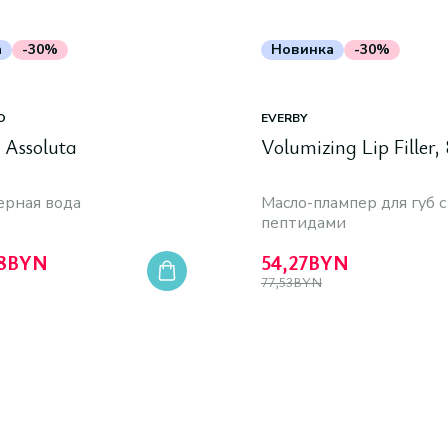
а
-30%
Новинка
-30%
O
EVERBY
Assoluta
Volumizing Lip Filler,
рная вода
Масло-плампер для губ с
пептидами
8
BYN
54,27
BYN
77,53
BYN