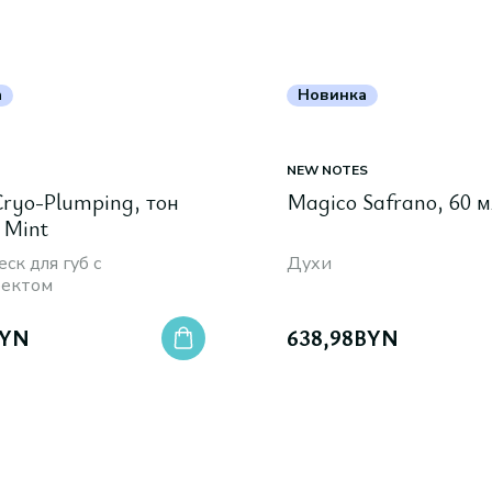
а
Новинка
NEW NOTES
 Cryo-Plumping, тон
Magico Safrano, 60 м
 Mint
ск для губ с
Духи
ектом
YN
638,98
BYN