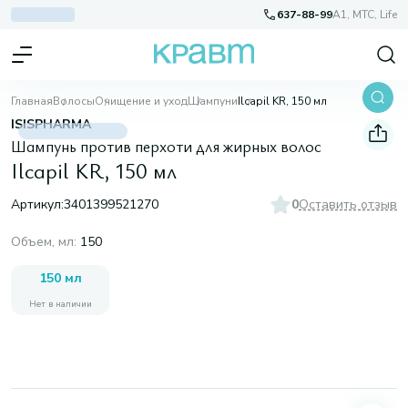
637-88-99
A1, МТС, Life
Главная
Волосы
Очищение и уход
Шампуни
Ilcapil KR, 150 мл
ISISPHARMA
Шампунь против перхоти для жирных волос
Ilcapil KR, 150 мл
Артикул:
3401399521270
0
Оставить отзыв
Объем, мл
:
150
150 мл
Нет в наличии