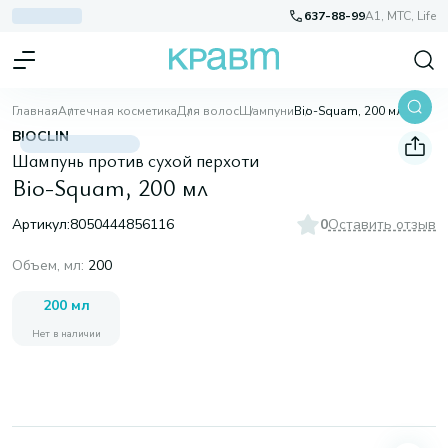
637-88-99
A1, МТС, Life
Главная
Аптечная косметика
Для волос
Шампуни
Bio-Squam, 200 мл
BIOCLIN
Шампунь против сухой перхоти
Bio-Squam, 200 мл
Артикул:
8050444856116
0
Оставить отзыв
Объем, мл
:
200
200 мл
Нет в наличии