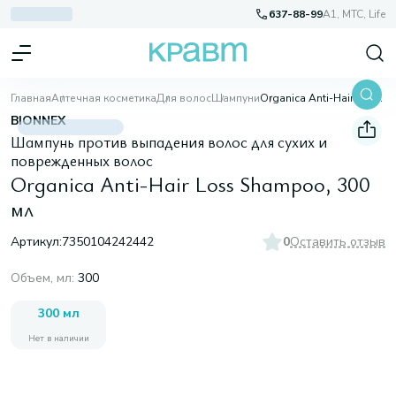
637-88-99
A1, МТС, Life
Главная
Аптечная косметика
Для волос
Шампуни
Organica Anti-Hair Loss Shampoo, 300 мл
BIONNEX
Шампунь против выпадения волос для сухих и
поврежденных волос
Organica Anti-Hair Loss Shampoo, 300
мл
Артикул:
7350104242442
0
Оставить отзыв
Объем, мл
:
300
300 мл
Нет в наличии