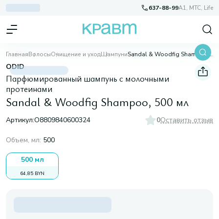
637-88-99
A1, МТС, Life
Главная
Волосы
Очищение и уход
Шампуни
Sandal & Woodfig Shampoo, 500 мл
ODID
Парфюмированный шампунь с молочными
протеинами
Sandal & Woodfig Shampoo, 500 мл
Артикул:
O8809840600324
0
Оставить отзыв
Объем, мл
:
500
500 мл
64,85 BYN