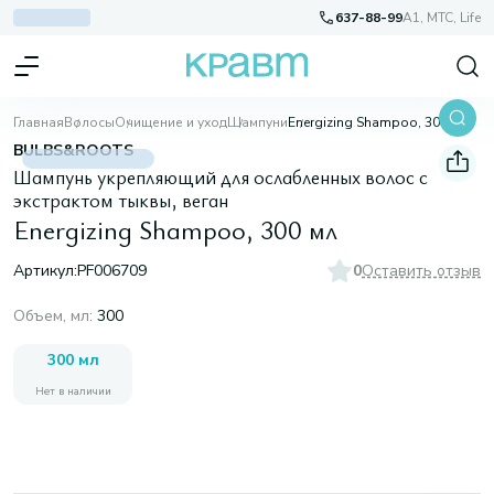
637-88-99
A1, МТС, Life
Главная
Волосы
Очищение и уход
Шампуни
Energizing Shampoo, 300 мл
BULBS&ROOTS
Шампунь укрепляющий для ослабленных волос с
экстрактом тыквы, веган
Energizing Shampoo, 300 мл
Артикул:
PF006709
0
Оставить отзыв
Объем, мл
:
300
300 мл
Нет в наличии