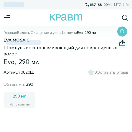
637-88-99
A1, МТС, Life
Главная
Волосы
Очищение и уход
Шампуни
Eva, 290 мл
EVA MOSAIC
Шампунь восстанавливающий для поврежденных
волос
Eva, 290 мл
Артикул:
0020Ш
0
Оставить отзыв
Объем, мл
:
290
290 мл
Нет в наличии