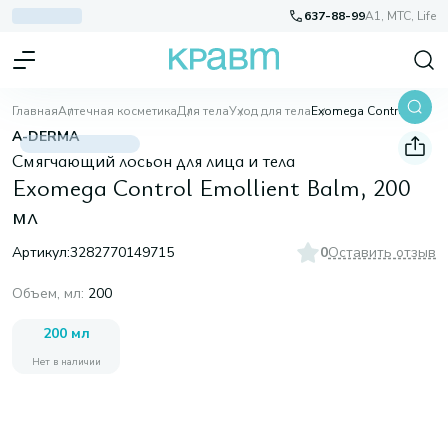
637-88-99
A1, МТС, Life
Главная
Аптечная косметика
Для тела
Уход для тела
Exomega Control Emollient Balm, 200 мл
A-DERMA
Смягчающий лосьон для лица и тела
Exomega Control Emollient Balm, 200
мл
Артикул:
3282770149715
0
Оставить отзыв
Объем, мл
:
200
200 мл
Нет в наличии